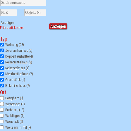
Filter zurücksetzen
Typ
Wohnung
(23)
Zweifamilienhaus
(2)
Doppelhaushälfte
(4)
Reihenmittelhaus
(2)
Reiheneckhaus
(1)
Mehrfamilienhaus
(7)
Grundstück
(1)
Einfamilienhaus
(7)
Ort
Besigheim
(0)
Winterbach
(1)
Backnang
(18)
Waiblingen
(1)
Weinstadt
(2)
Weissach im Tal
(7)