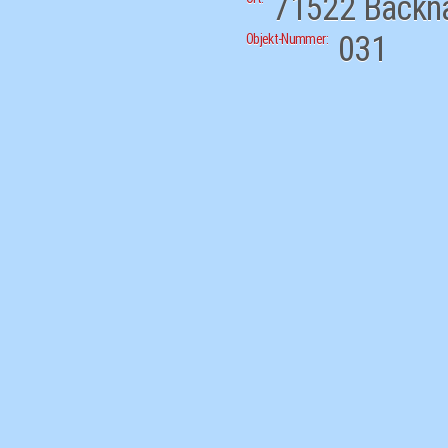
71522
Backn
031
Objekt-Nummer: