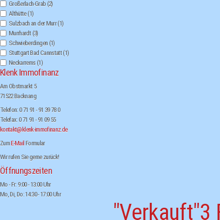
Großerlach-Grab
(2)
Althütte
(1)
Sulzbach an der Murr
(1)
Murrhardt
(3)
Schwieberdingen
(1)
Stuttgart Bad Cannstatt
(1)
Neckarrems
(1)
Klenk Immofinanz
Am Obstmarkt 5
71522 Backnang
Telefon: 0 71 91 - 91 39 78 0
Telefax: 0 71 91 - 91 09 55
kontakt@klenk-immofinanz.de
Zum
E-Mail
Formular
Wir rufen Sie gerne zurück!
Öffnungszeiten
Mo - Fr: 9:00 - 13:00 Uhr
Mo, Di, Do: 14:30 - 17:00 Uhr
"Verkauft"3