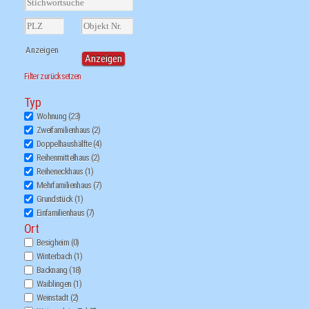
Filter zurücksetzen
Typ
Wohnung
(23)
Zweifamilienhaus
(2)
Doppelhaushälfte
(4)
Reihenmittelhaus
(2)
Reiheneckhaus
(1)
Mehrfamilienhaus
(7)
Grundstück
(1)
Einfamilienhaus
(7)
Ort
Besigheim
(0)
Winterbach
(1)
Backnang
(18)
Waiblingen
(1)
Weinstadt
(2)