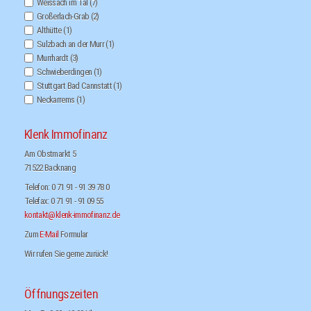
Weissach im Tal
(7)
Großerlach-Grab
(2)
Althütte
(1)
Sulzbach an der Murr
(1)
Murrhardt
(3)
Schwieberdingen
(1)
Stuttgart Bad Cannstatt
(1)
Neckarrems
(1)
Klenk Immofinanz
Am Obstmarkt 5
71522 Backnang
Telefon: 0 71 91 - 91 39 78 0
Telefax: 0 71 91 - 91 09 55
kontakt@klenk-immofinanz.de
Zum
E-Mail
Formular
Wir rufen Sie gerne zurück!
Öffnungszeiten