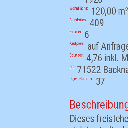
120,00 m
Wohnfläche:
409
Grundstück:
6
Zimmer:
auf Anfrag
Kaufpreis:
4,76 inkl. 
Courtage:
71522
Backn
Ort:
37
Objekt-Nummer:
Beschreibun
Dieses freisteh