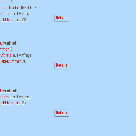
immer:
4
samtfläche:
153,00 m²
ufpreis:
auf Anfrage
Details
jekt-Nummer:
23
t:
Murrhardt
immer:
3
ufpreis:
auf Anfrage
jekt-Nummer:
26
Details
t:
Murrhardt
ufpreis:
auf Anfrage
jekt-Nummer:
27
Details