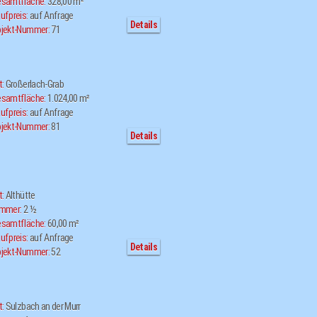
samtfläche:
328,00 m²
ufpreis:
auf Anfrage
Details
jekt-Nummer:
71
t:
Großerlach-Grab
samtfläche:
1.024,00 m²
ufpreis:
auf Anfrage
jekt-Nummer:
81
Details
t:
Althütte
immer:
2 ½
samtfläche:
60,00 m²
ufpreis:
auf Anfrage
Details
jekt-Nummer:
52
t:
Sulzbach an der Murr