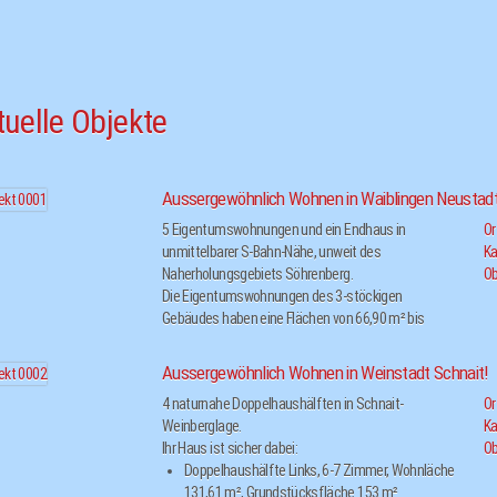
tuelle Objekte
Aussergewöhnlich Wohnen in Waiblingen Neustadt
5 Eigentumswohnungen und ein Endhaus in
Or
unmittelbarer S-Bahn-Nähe, unweit des
Ka
Naherholungsgebiets Söhrenberg.
Ob
Die Eigentumswohnungen des 3-stöckigen
Gebäudes haben eine Flächen von 66,90 m² bis
124,71 m² und verteilen sich folgendermaßen:
4-Zimmer Maisonette inkl. Hobbyraum 8,
Aussergewöhnlich Wohnen in Weinstadt Schnait!
Abstellraum und Gartenanteil mit 124,71 m² im
4 naturnahe Doppelhaushälften in Schnait-
Or
EG
Weinberglage.
Ka
2-Zimmer Maisonette inkl. Hobbyraum 7,
Ihr Haus ist sicher dabei:
Ob
Abstellraum und Gartenanteil mit 89,19 m² im EG
Doppelhaushälfte Links, 6-7 Zimmer, Wohnläche
4-Zimmer Wohnung mit 77,88 m² im OG Links.
131,61 m², Grundstücksfläche 153 m²