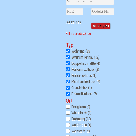
Filter zurücksetzen
Typ
Wohnung
(23)
Zweifamilienhaus
(2)
Doppelhaushälfte
(4)
Reihenmittelhaus
(2)
Reiheneckhaus
(1)
Mehrfamilienhaus
(7)
Grundstück
(1)
Einfamilienhaus
(7)
Ort
Besigheim
(0)
Winterbach
(1)
Backnang
(18)
Waiblingen
(1)
Weinstadt
(2)