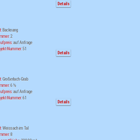
Details
t:
Backnang
immer:
2
ufpreis:
auf Anfrage
jekt-Nummer:
51
Details
t:
Großerlach-Grab
immer:
6 ½
ufpreis:
auf Anfrage
jekt-Nummer:
61
Details
t:
Weissach im Tal
immer:
8