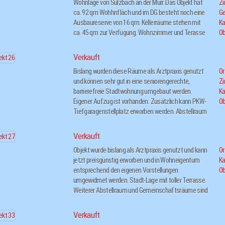
Flüssig-Gastank unterirdisch im Garten
Wohnlage von Sulzbach an der Murr. Das Objekt hat
Z
ca. 92 qm Wohhnfläch und im DG besteht noch eine
Ge
Ausbaureserve von 16 qm. Kellerräume stehen mit
Ka
ca. 45 qm zur Verfügung. Wohnzimmer und Terasse
Ob
sind nach Süden und zum Garten ausgerichtet. Im
Garten befindet sich ein Gartenhaus und ein
Verkauft
Gewäschshaus.
Bislang wurden diese Räume als Arztpraxis genutzt
Or
und können sehr gut in eine seniorengerechte,
Z
barrierefreie Stadtwohnung umgebaut werden.
Ka
Eigener Aufzug ist vorhanden. Zusätzlich kann PKW-
Ob
Tiefgaragenstellplatz erworben werden. Abstellraum
und weitere Gemeinschaftsräume im Keller sind
vorhanden.
Verkauft
Objekt wurde bislang als Arztpraxis genutzt und kann
Or
jetzt preisgünstig erworben und in Wohneigentum
Ka
entsprechend den eigenen Vorstellungen
Ob
umgewidmet werden. Stadt-Lage mit toller Terrasse.
Weiterer Abstellraum und Gemeinschaftsräume sind
vorhanden. Tiefgaragenplatz kann dazu erworben
werden.
Verkauft