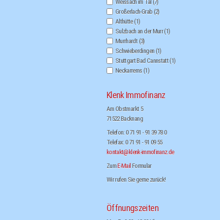
Weissach im Tal
(7)
Großerlach-Grab
(2)
Althütte
(1)
Sulzbach an der Murr
(1)
Murrhardt
(3)
Schwieberdingen
(1)
Stuttgart Bad Cannstatt
(1)
Neckarrems
(1)
Klenk Immofinanz
Am Obstmarkt 5
71522 Backnang
Telefon: 0 71 91 - 91 39 78 0
Telefax: 0 71 91 - 91 09 55
kontakt@klenk-immofinanz.de
Zum
E-Mail
Formular
Wir rufen Sie gerne zurück!
Öffnungszeiten