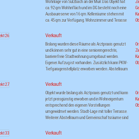
Flüssig-Gastank unterirdisch im Garten
Wohnlage von Sulzbach an der Murr. Das Objekt hat
Z
ca. 92 qm Wohhnfläch und im DG besteht noch eine
Ge
Ausbaureserve von 16 qm. Kellerräume stehen mit
Ka
ca. 45 qm zur Verfügung. Wohnzimmer und Terasse
Ob
sind nach Süden und zum Garten ausgerichtet. Im
Garten befindet sich ein Gartenhaus und ein
Verkauft
Gewäschshaus.
Bislang wurden diese Räume als Arztpraxis genutzt
Or
und können sehr gut in eine seniorengerechte,
Z
barrierefreie Stadtwohnung umgebaut werden.
Ka
Eigener Aufzug ist vorhanden. Zusätzlich kann PKW-
Ob
Tiefgaragenstellplatz erworben werden. Abstellraum
und weitere Gemeinschaftsräume im Keller sind
vorhanden.
Verkauft
Objekt wurde bislang als Arztpraxis genutzt und kann
Or
jetzt preisgünstig erworben und in Wohneigentum
Ka
entsprechend den eigenen Vorstellungen
Ob
umgewidmet werden. Stadt-Lage mit toller Terrasse.
Weiterer Abstellraum und Gemeinschaftsräume sind
vorhanden. Tiefgaragenplatz kann dazu erworben
werden.
Verkauft