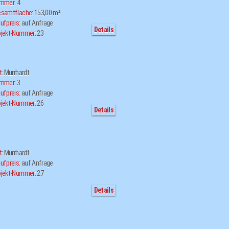
immer:
4
samtfläche:
153,00 m²
ufpreis:
auf Anfrage
Details
jekt-Nummer:
23
t:
Murrhardt
immer:
3
ufpreis:
auf Anfrage
jekt-Nummer:
26
Details
t:
Murrhardt
ufpreis:
auf Anfrage
jekt-Nummer:
27
Details