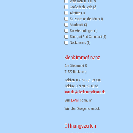
Weissach im Tal
(7)
Großerlach-Grab
(2)
Althütte
(1)
Sulzbach an der Murr
(1)
Murrhardt
(3)
Schwieberdingen
(1)
Stuttgart Bad Cannstatt
(1)
Neckarrems
(1)
Klenk Immofinanz
Am Obstmarkt 5
71522 Backnang
Telefon: 0 71 91 - 91 39 78 0
Telefax: 0 71 91 - 91 09 55
kontakt@klenk-immofinanz.de
Zum
E-Mail
Formular
Wir rufen Sie gerne zurück!
Öffnungszeiten