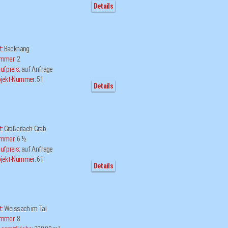
Details
t:
Backnang
immer:
2
ufpreis:
auf Anfrage
jekt-Nummer:
51
Details
t:
Großerlach-Grab
immer:
6 ½
ufpreis:
auf Anfrage
jekt-Nummer:
61
Details
t:
Weissach im Tal
immer:
8