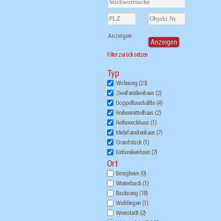
Filter zurücksetzen
Typ
Wohnung
(23)
Zweifamilienhaus
(2)
Doppelhaushälfte
(4)
Reihenmittelhaus
(2)
Reiheneckhaus
(1)
Mehrfamilienhaus
(7)
Grundstück
(1)
Einfamilienhaus
(7)
Ort
Besigheim
(0)
Winterbach
(1)
Backnang
(18)
Waiblingen
(1)
Weinstadt
(2)