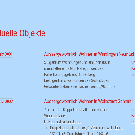
tuelle Objekte
Aussergewöhnlich Wohnen in Waiblingen Neustadt
5 Eigentumswohnungen und ein Endhaus in
Or
unmittelbarer S-Bahn-Nähe, unweit des
Ka
Naherholungsgebiets Söhrenberg.
Ob
Die Eigentumswohnungen des 3-stöckigen
Gebäudes haben eine Flächen von 66,90 m² bis
124,71 m² und verteilen sich folgendermaßen:
4-Zimmer Maisonette inkl. Hobbyraum 8,
Aussergewöhnlich Wohnen in Weinstadt Schnait!
Abstellraum und Gartenanteil mit 124,71 m² im
4 naturnahe Doppelhaushälften in Schnait-
Or
EG
Weinberglage.
Ka
2-Zimmer Maisonette inkl. Hobbyraum 7,
Ihr Haus ist sicher dabei:
Ob
Abstellraum und Gartenanteil mit 89,19 m² im EG
Doppelhaushälfte Links, 6-7 Zimmer, Wohnläche
4-Zimmer Wohnung mit 77,88 m² im OG Links.
131,61 m², Grundstücksfläche 153 m²