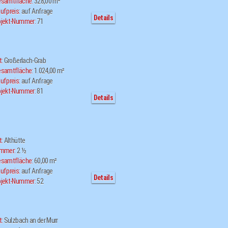
samtfläche:
328,00 m²
ufpreis:
auf Anfrage
Details
jekt-Nummer:
71
t:
Großerlach-Grab
samtfläche:
1.024,00 m²
ufpreis:
auf Anfrage
jekt-Nummer:
81
Details
t:
Althütte
immer:
2 ½
samtfläche:
60,00 m²
ufpreis:
auf Anfrage
Details
jekt-Nummer:
52
t:
Sulzbach an der Murr