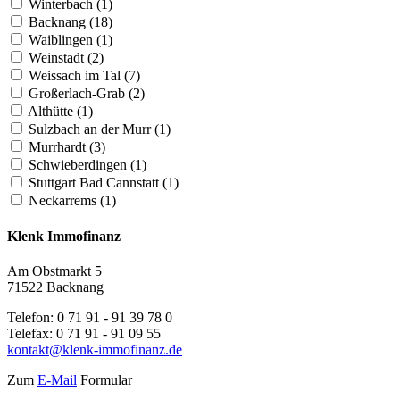
Winterbach
(1)
Backnang
(18)
Waiblingen
(1)
Weinstadt
(2)
Weissach im Tal
(7)
Großerlach-Grab
(2)
Althütte
(1)
Sulzbach an der Murr
(1)
Murrhardt
(3)
Schwieberdingen
(1)
Stuttgart Bad Cannstatt
(1)
Neckarrems
(1)
Klenk Immofinanz
Am Obstmarkt 5
71522 Backnang
Telefon: 0 71 91 - 91 39 78 0
Telefax: 0 71 91 - 91 09 55
kontakt@klenk-immofinanz.de
Zum
E-Mail
Formular