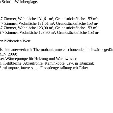
n Schnait-Weinberglage.
6-7 Zimmer, Wohnläche 131,61 m², Grundstücksfläche 153 m²
6-7 Zimmer, Wohnläche 131,61 m², Grundstücksfläche 153 m²
6-7 Zimmer, Wohnläche 123,90 m², Grundstücksfläche 153 m²
 6-7 Zimmer, Wohnläche 123,90 m², Grundstücksfläche 153 m²
on bleibenden Wert:
steinmauerwerk mit Thermohaut, umweltschonende, hochwärmegedämmt
EnEV 2009)
sser-Wärmepumpe für Heizung und Warmwasser
 Kehlbleche, Ablaufrohre, Kaminköpfe, usw. in Titanzink
Strukturputz, interessante Fassadengestalltung mit Erker