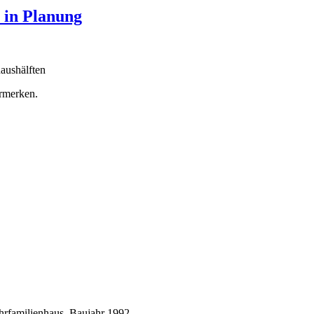
 in Planung
aushälften
ormerken.
m Mehrfamilienhaus, Baujahr 1992.