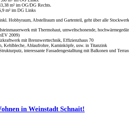
 83,38 m² im OG/DG Rechts.
,9 m² im DG Links
inkl. Hobbyraum, Abstellraum und Gartenteil, geht über alle Stockw
steinmauerwerk mit Thermohaut, umweltschonende, hochwärmegedämmt
EnEV 2009)
zkraftwerk mit Brennwerttechnik, Effizienzhaus 70
 Kehlbleche, Ablaufrohre, Kaminköpfe, usw. in Titanzink
 Strukturputz, interessante Fassadengestalltung mit Balkonen und Terras
ohnen in Weinstadt Schnait!